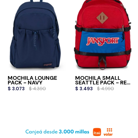
MOCHILA LOUNGE
MOCHILA SMALL
PACK - NAVY
SEATTLE PACK - RED
TAPE
$
3.073
$
4.390
$
3.493
$
4.990