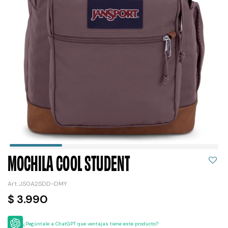
MOCHILA COOL STUDENT
JS0A2SDD-DMY
$
3.990
¿Pegúntale a ChatGPT que ventajas tiene este producto?