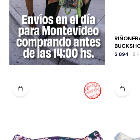
RIÑONERA
BUCKSH
$
894
$
1