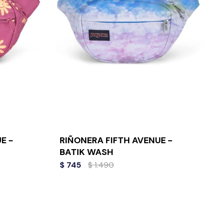
E -
RIÑONERA FIFTH AVENUE -
BATIK WASH
$
745
$
1.490