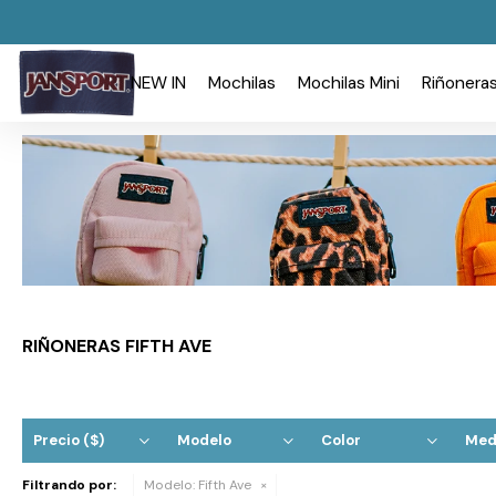
NEW IN
Mochilas
Mochilas Mini
Riñonera
RIÑONERAS FIFTH AVE
Precio
($)
Modelo
Color
Med
Filtrando por:
Modelo:
Fifth Ave