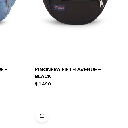
E -
RIÑONERA FIFTH AVENUE -
BLACK
$
1.490