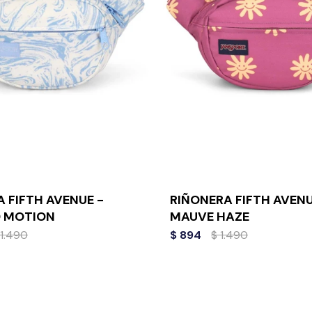
 FIFTH AVENUE -
RIÑONERA FIFTH AVENU
 MOTION
MAUVE HAZE
1.490
$
894
$
1.490