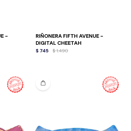
E -
RIÑONERA FIFTH AVENUE -
DIGITAL CHEETAH
$
745
$
1.490