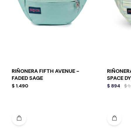
RIÑONERA FIFTH AVENUE -
RIÑONERA
FADED SAGE
SPACE DY
$
1.490
$
894
$
1