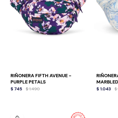
RIÑONERA FIFTH AVENUE -
RIÑONERA
PURPLE PETALS
MARBLED
$
745
$
1.490
$
1.043
$