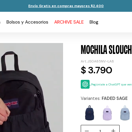
Envío Gratis en compras mayores $2.400
s
Bolsos y Accesorios
ARCHIVE SALE
Blog
MOCHILA SLOUCH
JS0A85NV-LA8
$
3.790
¿Pegúntale a ChatGPT que vent
Variantes:
FADED SAGE
remove
add