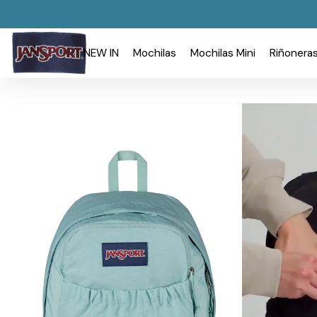
NEW IN
Mochilas
Mochilas Mini
Riñonera