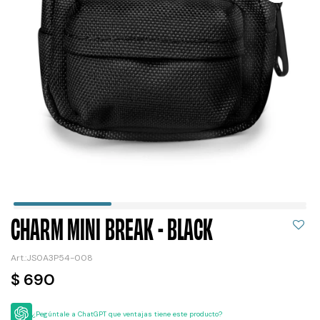
CHARM MINI BREAK - BLACK
JS0A3P54-008
$
690
¿Pegúntale a ChatGPT que ventajas tiene este producto?