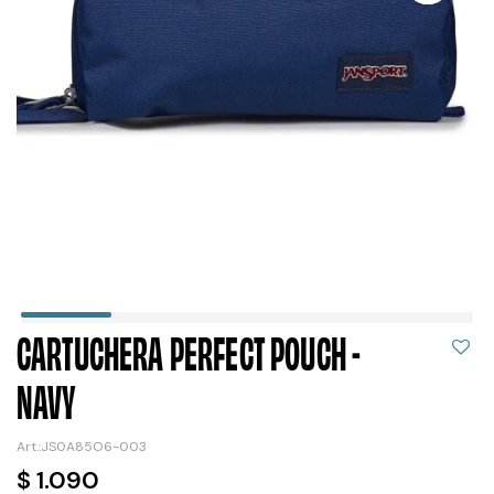
CARTUCHERA PERFECT POUCH -
NAVY
JS0A85O6-003
$
1.090