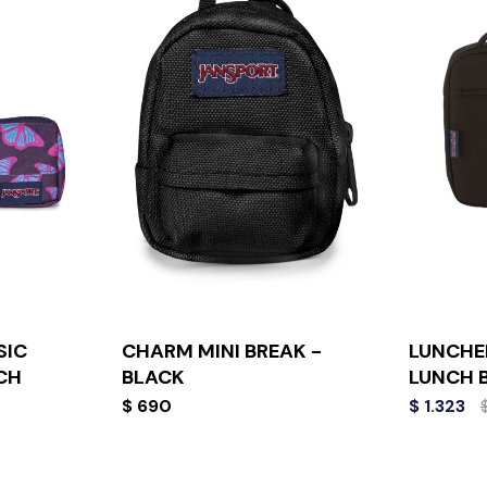
SIC
CHARM MINI BREAK -
LUNCHE
CH
BLACK
LUNCH 
$
690
$
1.323