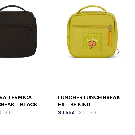
RA TERMICA
LUNCHER LUNCH BREAK
BREAK - BLACK
FX - BE KIND
$
1.890
$
1.554
$
2.590