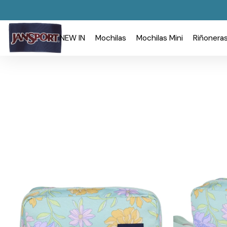
NEW IN
Mochilas
Mochilas Mini
Riñonera