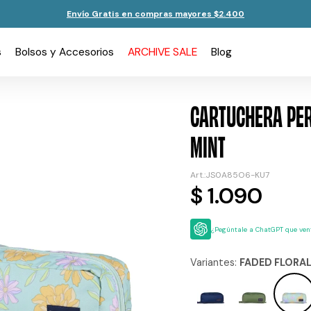
Envío Gratis en compras mayores $2.400
s
Bolsos y Accesorios
ARCHIVE SALE
Blog
CARTUCHERA PER
MINT
JS0A85O6-KU7
$
1.090
¿Pegúntale a ChatGPT que vent
Variantes:
FADED FLORAL