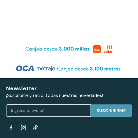
Newsletter
¡Suscribite y recibí todas nuestras novedades!
SUSCRIBIRME

