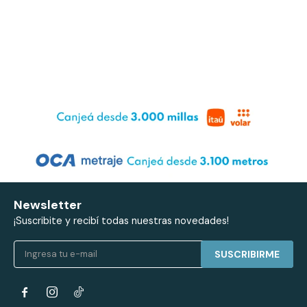
Newsletter
¡Suscribite y recibí todas nuestras novedades!
SUSCRIBIRME

