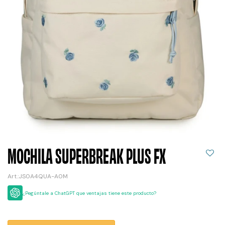
MOCHILA SUPERBREAK PLUS FX
JS0A4QUA-A0M
¿Pegúntale a ChatGPT que ventajas tiene este producto?