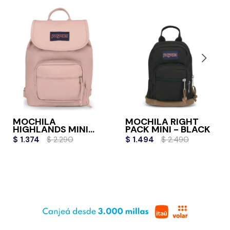
MOCHILA
MOCHILA RIGHT
HIGHLANDS MINI
PACK MINI - BLACK
PACK - MISTY ROSE
$
1.374
$
2.290
$
1.494
$
2.490