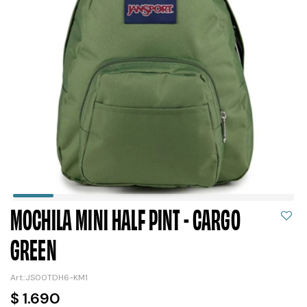
MOCHILA MINI HALF PINT - CARGO
GREEN
JS00TDH6-KM1
$
1.690