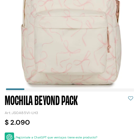
MOCHILA BEYOND PACK
JS0A85VI-LH3
$
2.090
¿Pegúntale a ChatGPT que ventajas tiene este producto?