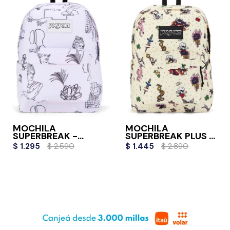
MOCHILA
MOCHILA
SUPERBREAK -
SUPERBREAK PLUS -
COLOR ME
TRADITIONAL
$
1.295
$
2.590
$
1.445
$
2.890