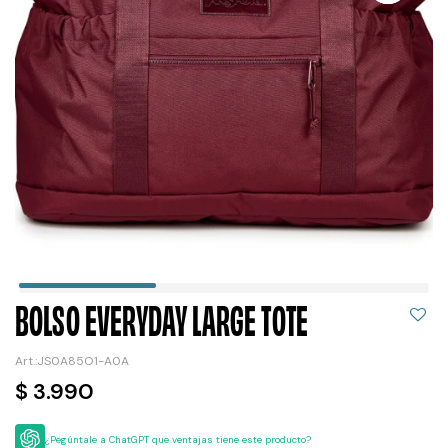
BOLSO EVERYDAY LARGE TOTE
JS0A85O1-A0A
$
3.990
¿Pegúntale a ChatGPT que ventajas tiene este producto?