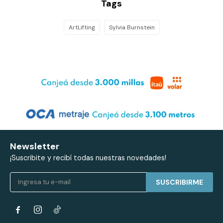
Tags
ArtLifting
Sylvia Burnstein
Newsletter
¡Suscribite y recibí todas nuestras novedades!
SUSCRIBIRME

