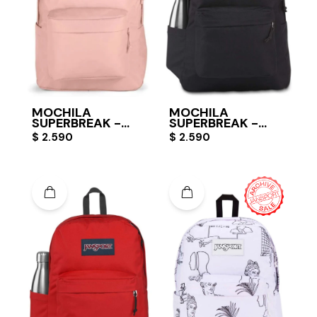
MOCHILA
MOCHILA
SUPERBREAK -
SUPERBREAK -
MISTY ROSE
BLACK
$
2.590
$
2.590