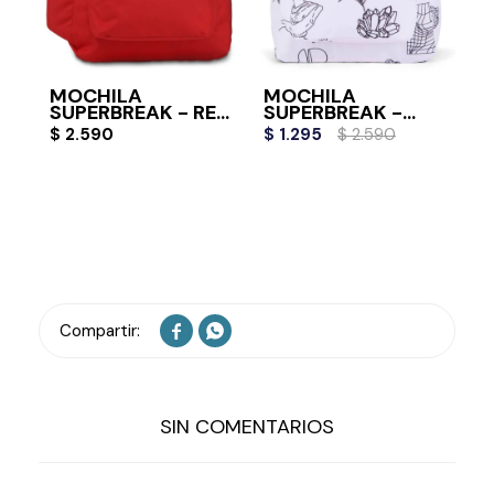
MOCHILA
MOCHILA
SUPERBREAK - RED
SUPERBREAK -
TAPE
COLOR ME
$
2.590
$
1.295
$
2.590


SIN COMENTARIOS