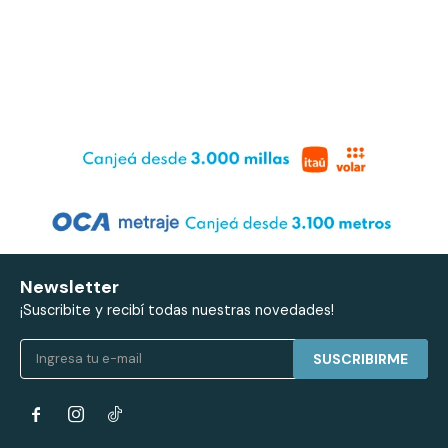
Newsletter
¡Suscribite y recibí todas nuestras novedades!
SUSCRIBIRME

