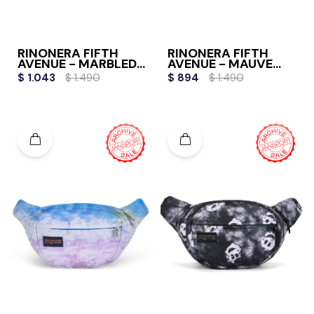
RIÑONERA FIFTH
RIÑONERA FIFTH
AVENUE - MARBLED
AVENUE - MAUVE
MOTION
HAZE
$
1.043
$
1.490
$
894
$
1.490