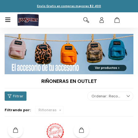
Envío Gratis en compras mayores $2.400

RIÑONERAS EN OUTLET
Recomendados
Filtrando por:
Riñoneras