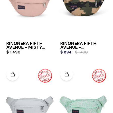
RIÑONERA FIFTH
RIÑONERA FIFTH
AVENUE - MISTY
AVENUE -
ROSE
BUCKSHOT CAMO
$
1.490
$
894
$
1.490