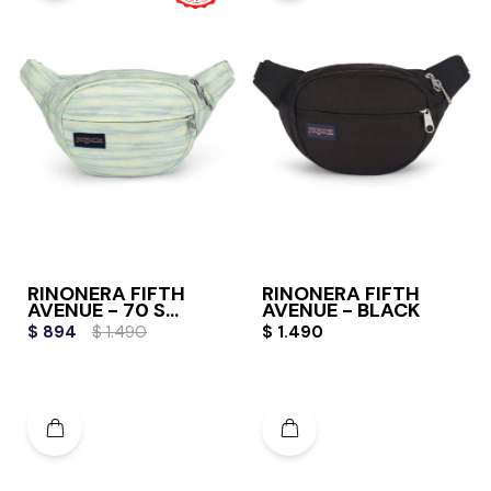
RIÑONERA FIFTH
RIÑONERA FIFTH
AVENUE - 70 S
AVENUE - BLACK
SPACE DYE FRESH
$
894
$
1.490
$
1.490