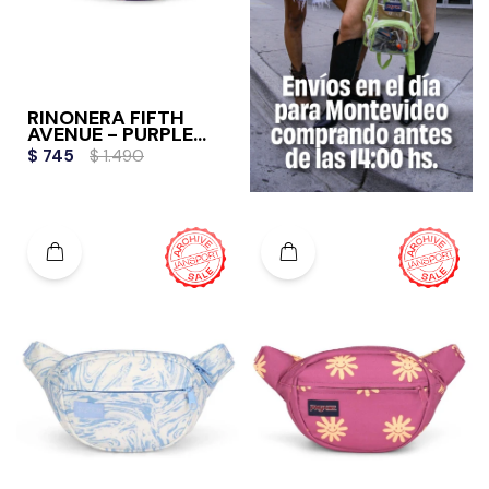
RIÑONERA FIFTH
AVENUE - PURPLE
PETALS
$
745
$
1.490