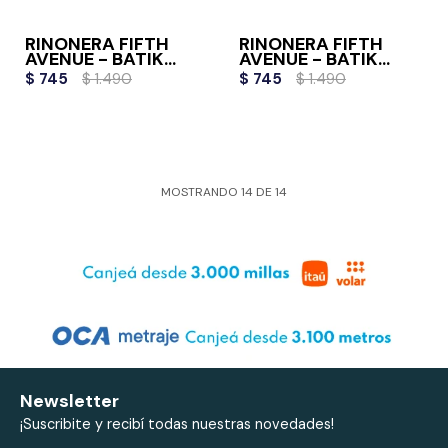
RIÑONERA FIFTH
RIÑONERA FIFTH
AVENUE - BATIK
AVENUE - BATIK
WASH
BAUDD
$
745
$
1.490
$
745
$
1.490
MOSTRANDO
14
DE
14
Newsletter
¡Suscribite y recibí todas nuestras novedades!