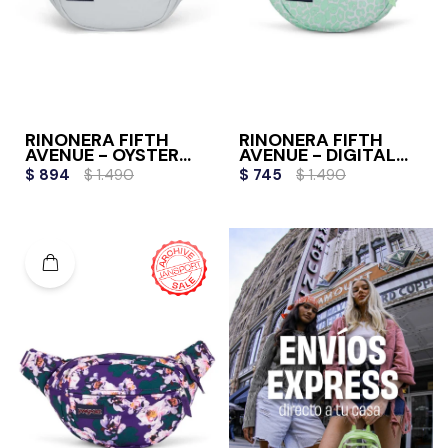
RIÑONERA FIFTH
RIÑONERA FIFTH
AVENUE - OYSTER
AVENUE - DIGITAL
MUSHROOM
CHEETAH
$
894
$
1.490
$
745
$
1.490