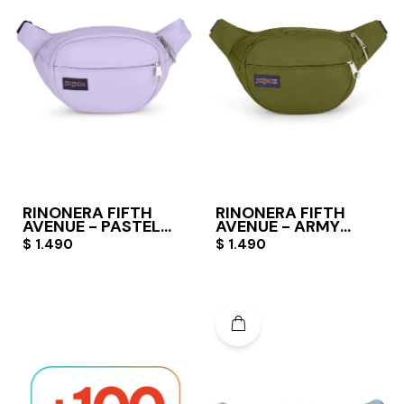
RIÑONERA FIFTH
RIÑONERA FIFTH
AVENUE - PASTEL
AVENUE - ARMY
LILAC
GREEN
$
1.490
$
1.490