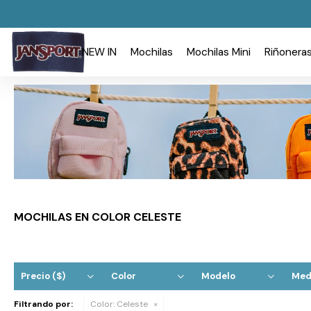
NEW IN
Mochilas
Mochilas Mini
Riñonera
MOCHILAS EN COLOR CELESTE
Precio
($)
Color
Modelo
Med
Filtrando por:
Color:
Celeste