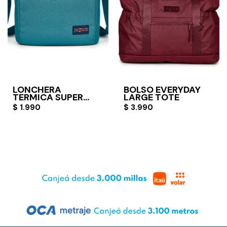
LONCHERA
BOLSO EVERYDAY
TERMICA SUPER
LARGE TOTE
SNACK
$
1.990
$
3.990