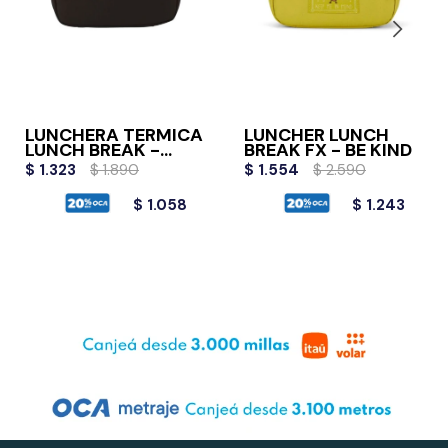
LUNCHERA TERMICA
LUNCHER LUNCH
LUNCH BREAK -
BREAK FX - BE KIND
BLACK
$
1.323
$
1.890
$
1.554
$
2.590
$
1.058
$
1.243