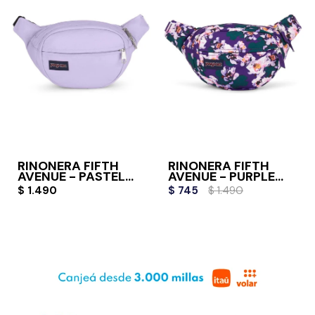
RIÑONERA FIFTH
RIÑONERA FIFTH
AVENUE - PASTEL
AVENUE - PURPLE
LILAC
PETALS
$
1.490
$
745
$
1.490