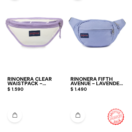
RIÑONERA CLEAR
RIÑONERA FIFTH
WAISTPACK -
AVENUE - LAVENDER
PASTEL LILAC
ASH
$
1.590
$
1.490