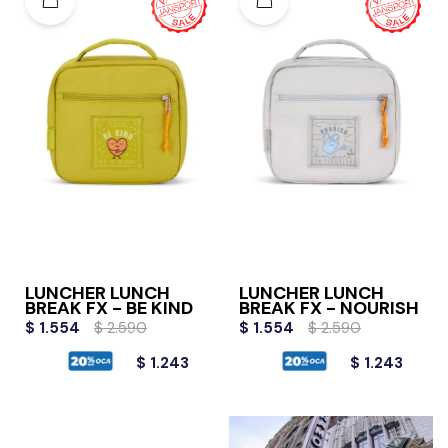
LUNCHER LUNCH
LUNCHER LUNCH
BREAK FX - BE KIND
BREAK FX - NOURISH
$
1.554
$
2.590
$
1.554
$
2.590
$
1.243
$
1.243