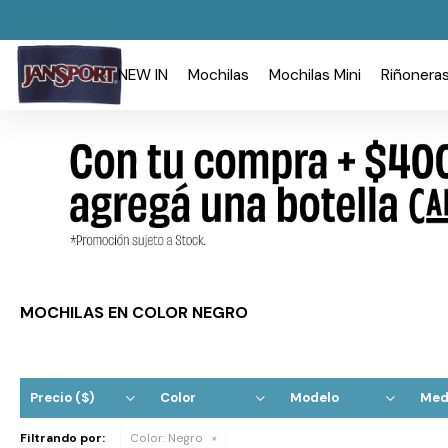
NEW IN
Mochilas
Mochilas Mini
Riñonera
MOCHILAS EN COLOR NEGRO
Precio
($)
Color
Modelo
Med
Filtrando por:
Color:
Negro