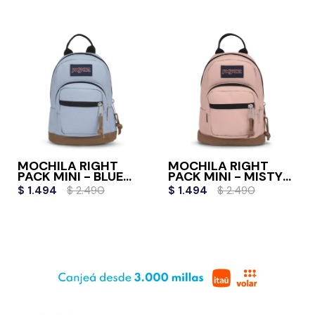
MOCHILA RIGHT
MOCHILA RIGHT
PACK MINI - BLUE
PACK MINI - MISTY
DUSK
ROSE
$
1.494
$
2.490
$
1.494
$
2.490