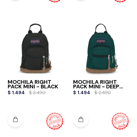
MOCHILA RIGHT
MOCHILA RIGHT
PACK MINI - BLACK
PACK MINI - DEEP
JUNIPER
$
1.494
$
2.490
$
1.494
$
2.490