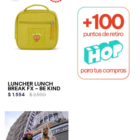
LUNCHER LUNCH
BREAK FX - BE KIND
$
1.554
$
2.590